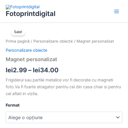
Skip
to
Fotoprintdigital
content
Cantitate
Interval
Magnet
Sale!
personalizat
de
Prima pagină
/
Personalizare obiecte
/ Magnet personalizat
prețuri:
Personalizare obiecte
lei2.99
Magnet personalizat
până
lei
2.99
–
lei
34.00
la
Frigiderul sau partile metalice vor fi decorate cu magneti
foto.Va fi foarte atragator pentru cei din casa chiar si pentru
lei34.00
cei aflati in vizita.
Format