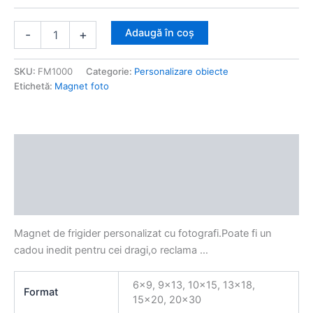
Adaugă în coș
-
+
SKU:
FM1000
Categorie:
Personalizare obiecte
Etichetă:
Magnet foto
Descriere
Informații suplimentare
Recenzii (0)
Magnet de frigider personalizat cu fotografi.Poate fi un
cadou inedit pentru cei dragi,o reclama …
6×9, 9×13, 10×15, 13×18,
Format
15×20, 20×30