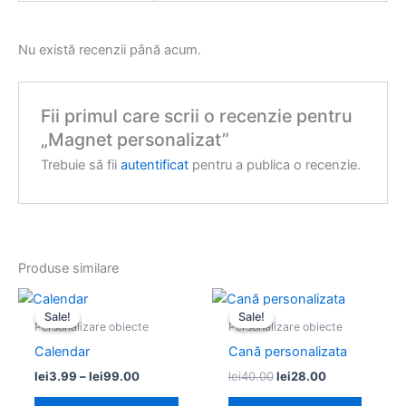
Nu există recenzii până acum.
Fii primul care scrii o recenzie pentru
„Magnet personalizat”
Trebuie să fii
autentificat
pentru a publica o recenzie.
Produse similare
Interval
Prețul
Prețul
Acest
de
inițial
curent
Sale!
Sale!
Sale!
Sale!
produs
prețuri:
a
este:
Personalizare obiecte
Personalizare obiecte
lei3.99
are
fost:
lei28.00.
Calendar
Cană personalizata
până
lei40.00.
mai
la
lei
3.99
–
lei
99.00
lei
40.00
lei
28.00
multe
lei99.00